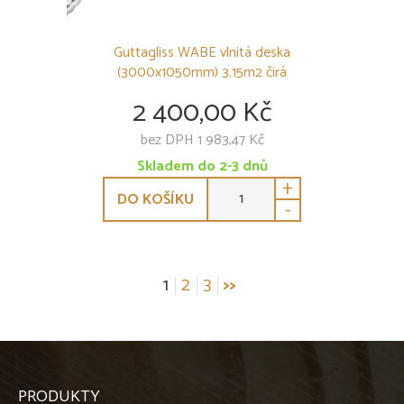
Guttagliss WABE vlnitá deska
(3000x1050mm) 3.15m2 čirá
2 400,00 Kč
bez DPH 1 983,47 Kč
Skladem do 2-3 dnů
+
DO KOŠÍKU
-
Stránkování
1
2
3
>>
příspěvků
PRODUKTY