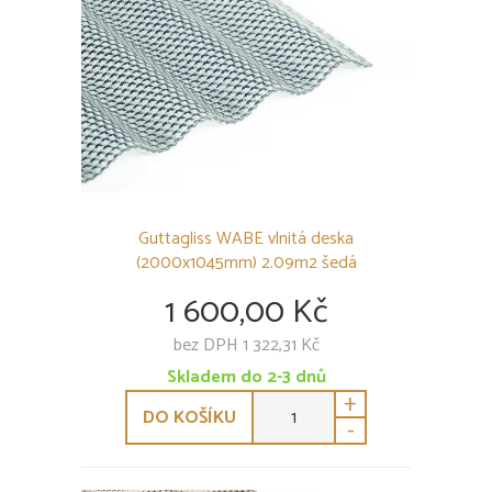
Trapézová deska Guttagliss Makro ST
Trapézová deska Guttagliss Makro CST
Vlnita deska Guttagliss WABE
Příslušenství k polykarbonátovým deskám
PODSTŘEŠNÍ FÓLIE
SKLENÍKY
OSTATNÍ
Guttagliss WABE vlnitá deska
(2000x1045mm) 2.09m2 šedá
1 600,00 Kč
bez DPH 1 322,31 Kč
Skladem do 2-3 dnů
+
DO KOŠÍKU
-