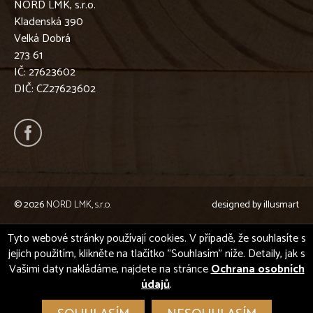
NORD LMK, s.r.o.
Kladenská 390
Velká Dobrá
273 61
IČ: 27623602
DIČ: CZ27623602
© 2026
NORD LMK, s.r.o.
designed by
illusmart
Tyto webové stránky používají cookies. V případě, že souhlasíte s
jejich použitím, klikněte na tlačítko "Souhlasím" níže. Detaily, jak s
Vašimi daty nakládáme, najdete na stránce
Ochrana osobních
údajů
.