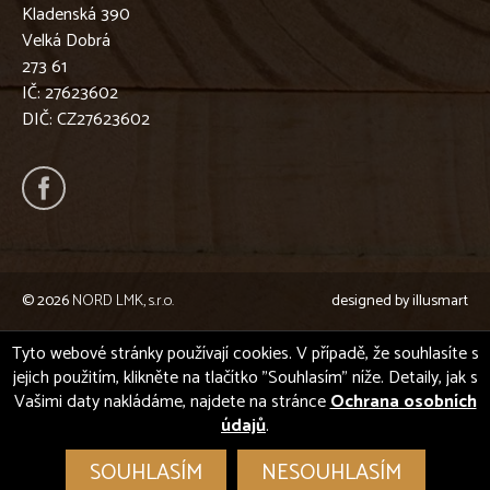
Kladenská 390
Velká Dobrá
273 61
IČ: 27623602
DIČ: CZ27623602
© 2026
NORD LMK, s.r.o.
designed by
illusmart
Tyto webové stránky používají cookies. V případě, že souhlasíte s
jejich použitím, klikněte na tlačítko "Souhlasím" níže. Detaily, jak s
Vašimi daty nakládáme, najdete na stránce
Ochrana osobních
údajů
.