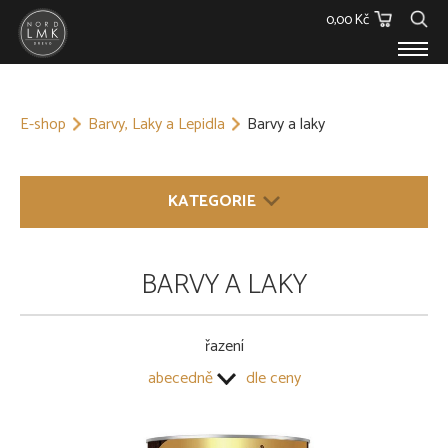
0,00 Kč
E-SHOP
E-shop
Barvy, Laky a Lepidla
Barvy a laky
Dřevěný materiál
Barvy, Laky a Lepidla
Spojovací materiál
KATEGORIE
Polykarbonáty
Podstřešní fólie
Ostatní
DŘEVĚNÝ MATERIÁL
BARVY A LAKY
Skleníky
BARVY, LAKY A LEPIDLA
O NÁS
KONTAKT
Barvy a laky
řazení
Stavební chemie
abecedně
dle ceny
SPOJOVACÍ MATERIÁL