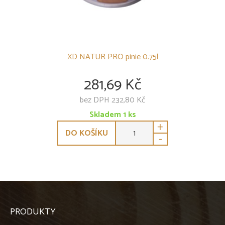
XD NATUR PRO pinie 0.75l
281,69 Kč
bez DPH 232,80 Kč
Skladem
1
ks
+
DO KOŠÍKU
-
PRODUKTY