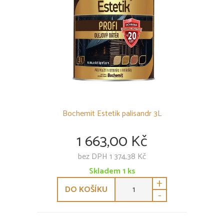
POLYKARBONÁTY
PODSTŘEŠNÍ FÓLIE
SKLENÍKY
OSTATNÍ
Bochemit Estetik palisandr 3L
1 663,00 Kč
bez DPH 1 374,38 Kč
Skladem
1
ks
+
DO KOŠÍKU
-