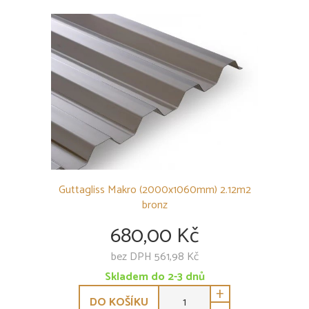
Trapézová deska Guttagliss Makro
Trapézová deska Guttagliss Makro ST
Trapézová deska Guttagliss Makro CST
Vlnita deska Guttagliss WABE
Příslušenství k polykarbonátovým deskám
PODSTŘEŠNÍ FÓLIE
SKLENÍKY
OSTATNÍ
Guttagliss Makro (2000x1060mm) 2.12m2
bronz
680,00 Kč
bez DPH 561,98 Kč
Skladem do 2-3 dnů
+
DO KOŠÍKU