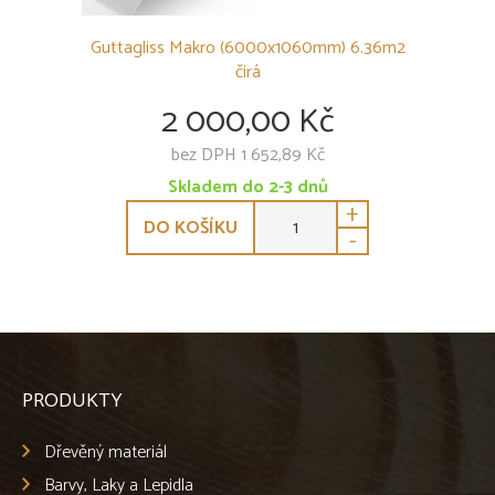
Guttagliss Makro (6000x1060mm) 6.36m2
čirá
2 000,00 Kč
bez DPH 1 652,89 Kč
Skladem do 2-3 dnů
+
DO KOŠÍKU
-
PRODUKTY
Dřevěný materiál
Barvy, Laky a Lepidla