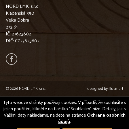
NORD LMK, s.r.o.
Kladenská 390
Velká Dobrá
273 61
IČ: 27623602
DIČ: CZ27623602
© 2026
NORD LMK, s.r.o.
designed by
illusmart
Tyto webové stránky používají cookies. V případě, že souhlasíte s
jejich použitím, klikněte na tlačítko "Souhlasím" níže. Detaily, jak s
Vašimi daty nakládáme, najdete na stránce
Ochrana osobních
údajů
.