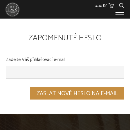
0,00 Kč
E-SHOP
ZAPOMENUTÉ HESLO
Dřevěný materiál
Barvy, Laky a Lepidla
Spojovací materiál
Polykarbonáty
Zadejte Váš přihlašovací e-mail
Podstřešní fólie
Ostatní
Skleníky
O NÁS
KONTAKT