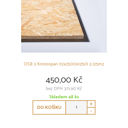
OSB desky (péro-drážka)
OSB desky (rovná hrana)
KVH-hranoly
Terasové prvky
BARVY, LAKY A LEPIDLA
SPOJOVACÍ MATERIÁL
OSB 3 Kronospan (12x2500x1250) 3.125m2
POLYKARBONÁTY
450,00 Kč
PODSTŘEŠNÍ FÓLIE
bez DPH 371,90 Kč
SKLENÍKY
Skladem
48
ks
+
OSTATNÍ
DO KOŠÍKU
-