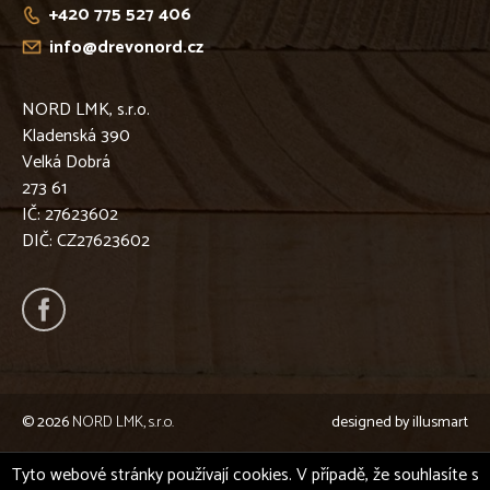
+420 775 527 406
info@drevonord.cz
NORD LMK, s.r.o.
Kladenská 390
Velká Dobrá
273 61
IČ: 27623602
DIČ: CZ27623602
© 2026
NORD LMK, s.r.o.
designed by
illusmart
Tyto webové stránky používají cookies. V případě, že souhlasíte s