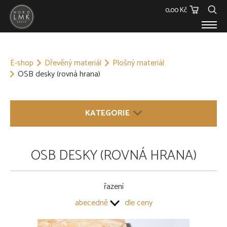
0,00 Kč
E-SHOP
E-shop
Dřevěný materiál
Plošný materiál
Dřevěný materiál
OSB desky (rovná hrana)
Barvy, Laky a Lepidla
Spojovací materiál
Polykarbonáty
KATEGORIE
Podstřešní fólie
Ostatní
Skleníky
DŘEVĚNÝ MATERIÁL
OSB DESKY (ROVNÁ HRANA)
O NÁS
Hranoly
KONTAKT
Fošny a prkna
Střešní latě
řazení
Hoblované řezivo
abecedně
dle ceny
Palubky
Plošný materiál