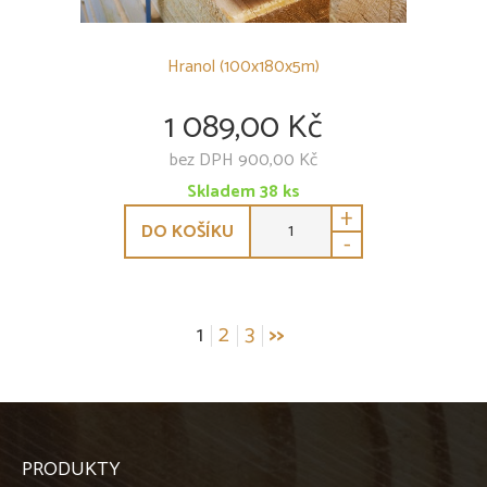
Hranol (100x180x5m)
1 089,00 Kč
bez DPH 900,00 Kč
Skladem
38
ks
+
DO KOŠÍKU
-
Stránkování
1
2
3
>>
příspěvků
PRODUKTY