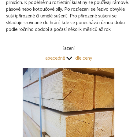
pilnicích. K podélnému rozřezání kulatiny se používají rámové,
Hoblované řezivo
pásové nebo kotoučové pily. Po rozřezání se řezivo obvykle
Palubky
suší (přirozené či umělé sušení). Pro přirozené sušení se
Plošný materiál
skladuje srovnané do hrání, kde se ponechává různou dobu
KVH-hranoly
podle ročního období a počasí několik měsíců až rok.
Terasové prvky
BARVY, LAKY A LEPIDLA
řazení
abecedně
dle ceny
SPOJOVACÍ MATERIÁL
POLYKARBONÁTY
PODSTŘEŠNÍ FÓLIE
SKLENÍKY
OSTATNÍ