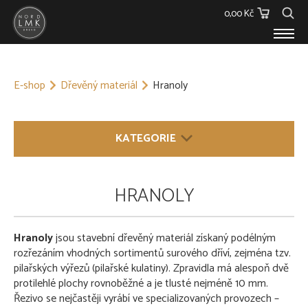
0,00 Kč
E-SHOP
E-shop
Dřevěný materiál
Hranoly
Dřevěný materiál
Barvy, Laky a Lepidla
Spojovací materiál
KATEGORIE
Polykarbonáty
Podstřešní fólie
Ostatní
DŘEVĚNÝ MATERIÁL
HRANOLY
Skleníky
Hranoly
O NÁS
Délka 4 m
KONTAKT
Hranoly
Délka 5 m
jsou stavební dřevěný materiál získaný podélným
rozřezáním vhodných sortimentů surového dříví, zejména tzv.
Délka 6 m
pilařských výřezů (pilařské kulatiny). Zpravidla má alespoň dvě
Délka 7+ m
protilehlé plochy rovnoběžné a je tlusté nejméně 10 mm.
Fošny a prkna
Řezivo se nejčastěji vyrábí ve specializovaných provozech –
Střešní latě