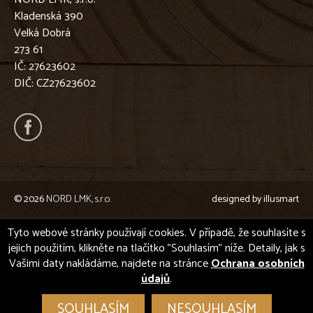
Kladenská 390
Velká Dobrá
273 61
IČ: 27623602
DIČ: CZ27623602
© 2026
NORD LMK, s.r.o.
designed by
illusmart
Tyto webové stránky používají cookies. V případě, že souhlasíte s
jejich použitím, klikněte na tlačítko "Souhlasím" níže. Detaily, jak s
Vašimi daty nakládáme, najdete na stránce
Ochrana osobních
údajů
.