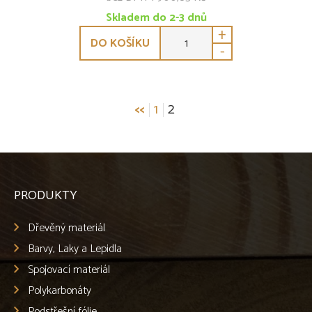
Skladem do 2-3 dnů
+
DO KOŠÍKU
-
Stránkování
<<
1
2
příspěvků
PRODUKTY
Dřevěný materiál
Barvy, Laky a Lepidla
Spojovací materiál
Polykarbonáty
Podstřešní fólie