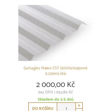
Trapézová deska Guttagliss Makro
Trapézová deska Guttagliss Makro ST
Trapézová deska Guttagliss Makro CST
Vlnita deska Guttagliss WABE
Příslušenství k polykarbonátovým deskám
PODSTŘEŠNÍ FÓLIE
SKLENÍKY
OSTATNÍ
Guttagliss Makro CST (5000x1045mm)
5.225m2 čirá
2 000,00 Kč
bez DPH 1 652,89 Kč
Skladem do 2-3 dnů
+
DO KOŠÍKU