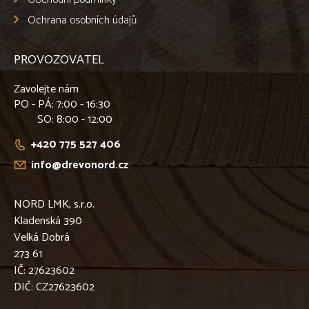
Ochrana osobních údajů
PROVOZOVATEL
Zavolejte nám
PO - PÁ
: 7:00 - 16:30
SO
: 8:00 - 12:00
+420 775 527 406
info@drevonord.cz
NORD LMK, s.r.o.
Kladenská 390
Velká Dobrá
273 61
IČ: 27623602
DIČ: CZ27623602