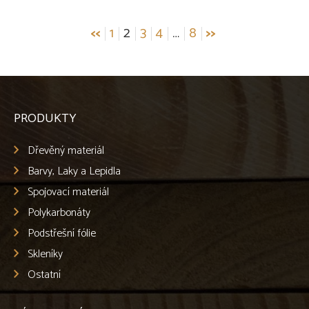
Stránkování
<<
1
2
3
4
…
8
>>
příspěvků
PRODUKTY
Dřevěný materiál
Barvy, Laky a Lepidla
Spojovací materiál
Polykarbonáty
Podstřešní fólie
Skleníky
Ostatní