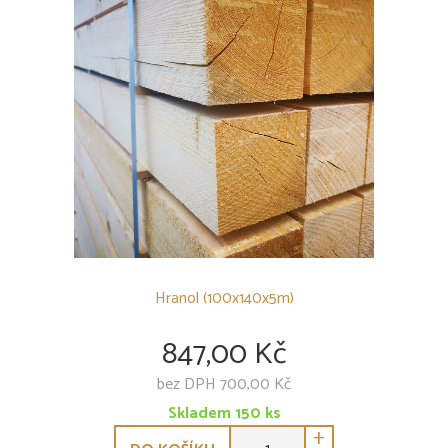
BARVY, LAKY A LEPIDLA
SPOJOVACÍ MATERIÁL
POLYKARBONÁTY
PODSTŘEŠNÍ FÓLIE
SKLENÍKY
OSTATNÍ
Hranol (100x140x5m)
847,00 Kč
bez DPH 700,00 Kč
Skladem
150
ks
+