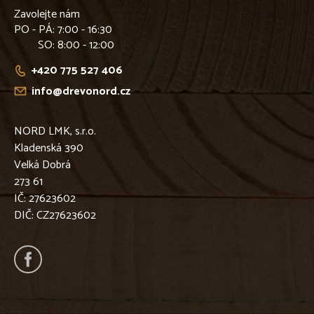
Zavolejte nám
PO - PÁ
: 7:00 - 16:30
SO
: 8:00 - 12:00
+420 775 527 406
info@drevonord.cz
NORD LMK, s.r.o.
Kladenská 390
Velká Dobrá
273 61
IČ: 27623602
DIČ: CZ27623602