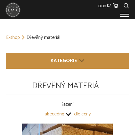
0,00 Kč
E-SHOP
E-shop
Dřevěný materiál
Dřevěný materiál
Barvy, Laky a Lepidla
Spojovací materiál
KATEGORIE
Polykarbonáty
Podstřešní fólie
Ostatní
DŘEVĚNÝ MATERIÁL
DŘEVĚNÝ MATERIÁL
Skleníky
Hranoly
O NÁS
Fošny a prkna
KONTAKT
Střešní latě
řazení
Hoblované řezivo
abecedně
dle ceny
Palubky
Plošný materiál
KVH-hranoly
Terasové prvky