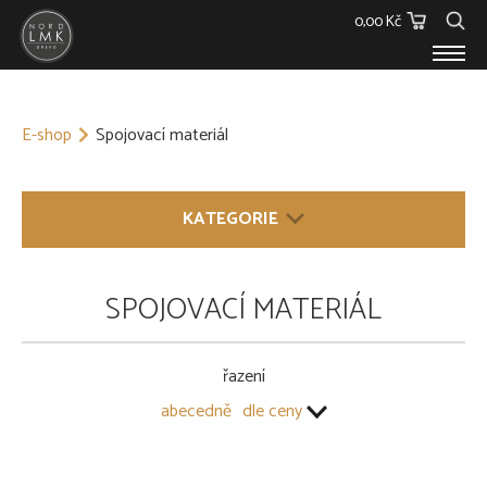
0,00 Kč
E-SHOP
E-shop
Spojovací materiál
Dřevěný materiál
Barvy, Laky a Lepidla
Spojovací materiál
KATEGORIE
Polykarbonáty
Podstřešní fólie
Ostatní
DŘEVĚNÝ MATERIÁL
SPOJOVACÍ MATERIÁL
Skleníky
BARVY, LAKY A LEPIDLA
O NÁS
KONTAKT
řazení
SPOJOVACÍ MATERIÁL
abecedně
dle ceny
Hřebíky
Kování
Vruty