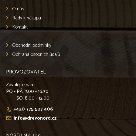
O nás
Rady k nákupu
Kontakt
Obchodní podmínky
Ochrana osobních údajů
PROVOZOVATEL
Zavolejte nám
PO - PÁ
: 7:00 - 16:30
SO
: 8:00 - 12:00
+420 775 527 406
info@drevonord.cz
NORD LMK, s.r.o.