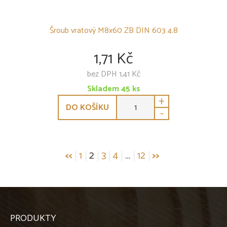
Šroub vratový M8x60 ZB DIN 603 4.8
1,71 Kč
bez DPH 1,41 Kč
Skladem
45
ks
+
DO KOŠÍKU
-
Stránkování
<<
1
2
3
4
…
12
>>
příspěvků
PRODUKTY