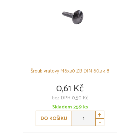
Hmoždinky s vrutem
Ostatní
POLYKARBONÁTY
PODSTŘEŠNÍ FÓLIE
SKLENÍKY
OSTATNÍ
Šroub vratový M6x30 ZB DIN 603 4.8
0,61 Kč
bez DPH 0,50 Kč
Skladem
259
ks
+
DO KOŠÍKU
-