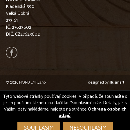
Kladenská 390
Velká Dobrá
273 61
IČ: 27623602
DIČ: CZ27623602
© 2026
NORD LMK, s.r.o.
designed by
illusmart
Tyto webové stránky používají cookies. V případě, že souhlasíte s
jejich použitím, klikněte na tlačítko "Souhlasím" níže. Detaily, jak s
Vašimi daty nakládáme, najdete na stránce
Ochrana osobních
údajů
.