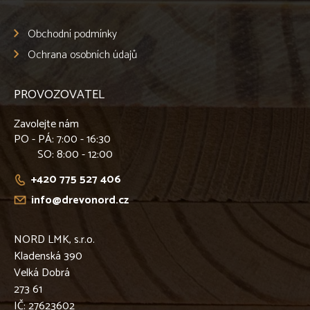
Obchodní podmínky
Ochrana osobních údajů
PROVOZOVATEL
Zavolejte nám
PO - PÁ
: 7:00 - 16:30
SO
: 8:00 - 12:00
+420 775 527 406
info@drevonord.cz
NORD LMK, s.r.o.
Kladenská 390
Velká Dobrá
273 61
IČ: 27623602