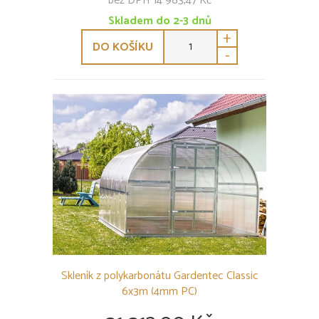
bez DPH 14 983,47 Kč
Skladem do 2-3 dnů
+
DO KOŠÍKU
-
Skleník z polykarbonátu Gardentec Classic
6x3m (4mm PC)