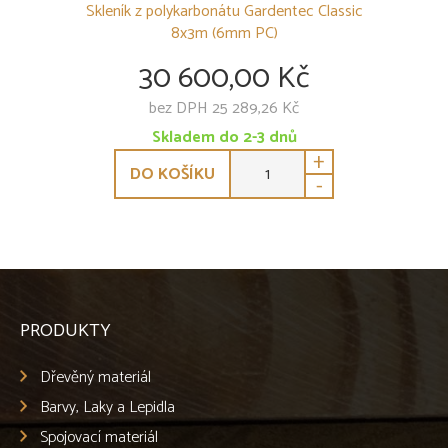
Skleník z polykarbonátu Gardentec Classic
8x3m (6mm PC)
30 600,00 Kč
bez DPH 25 289,26 Kč
Skladem do 2-3 dnů
+
DO KOŠÍKU
-
PRODUKTY
Dřevěný materiál
Barvy, Laky a Lepidla
Spojovací materiál