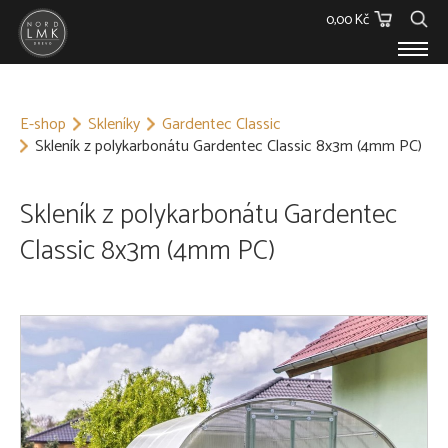
0,00 Kč
E-SHOP
E-shop
Skleníky
Gardentec Classic
Dřevěný materiál
Skleník z polykarbonátu Gardentec Classic 8x3m (4mm PC)
Barvy, Laky a Lepidla
Spojovací materiál
Polykarbonáty
Skleník z polykarbonátu Gardentec
Podstřešní fólie
Classic 8x3m (4mm PC)
Ostatní
Skleníky
O NÁS
KONTAKT