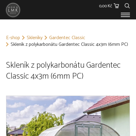
0,00 Kč
E-SHOP
E-shop
Skleníky
Gardentec Classic
Dřevěný materiál
Skleník z polykarbonátu Gardentec Classic 4x3m (6mm PC)
Barvy, Laky a Lepidla
Spojovací materiál
Polykarbonáty
Skleník z polykarbonátu Gardentec
Podstřešní fólie
Classic 4x3m (6mm PC)
Ostatní
Skleníky
O NÁS
KONTAKT