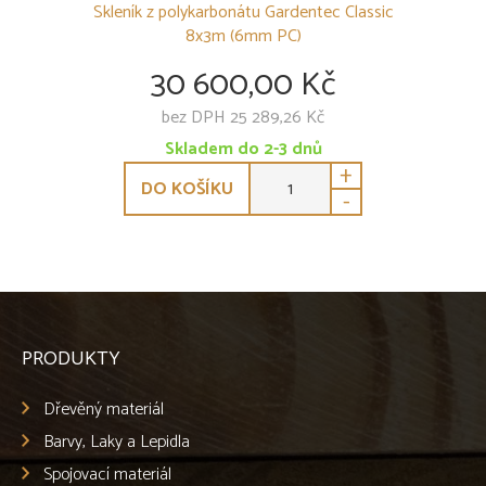
Skleník z polykarbonátu Gardentec Classic
8x3m (6mm PC)
30 600,00 Kč
bez DPH 25 289,26 Kč
Skladem do 2-3 dnů
+
DO KOŠÍKU
-
PRODUKTY
Dřevěný materiál
Barvy, Laky a Lepidla
Spojovací materiál