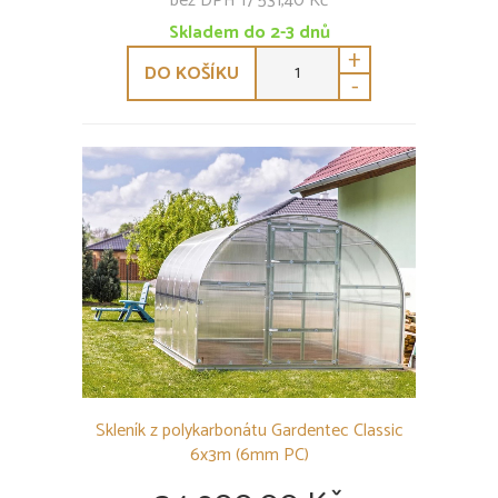
bez DPH 17 531,40 Kč
Skladem do 2-3 dnů
+
DO KOŠÍKU
-
Skleník z polykarbonátu Gardentec Classic
6x3m (6mm PC)