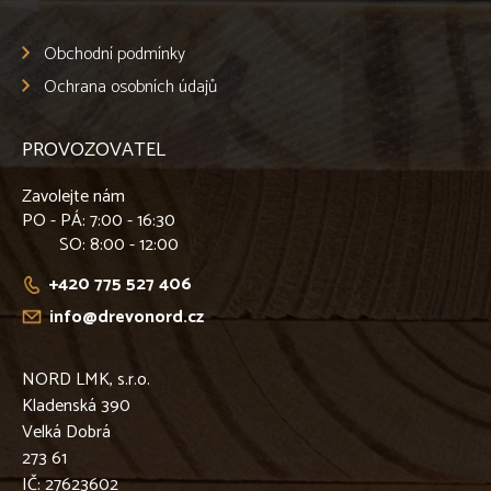
Obchodní podmínky
Ochrana osobních údajů
PROVOZOVATEL
Zavolejte nám
PO - PÁ
: 7:00 - 16:30
SO
: 8:00 - 12:00
+420 775 527 406
info@drevonord.cz
NORD LMK, s.r.o.
Kladenská 390
Velká Dobrá
273 61
IČ: 27623602