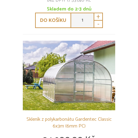
bez DPH 17 531,40 Kč
Skladem do 2-3 dnů
+
DO KOŠÍKU
-
Skleník z polykarbonátu Gardentec Classic
6x3m (6mm PC)