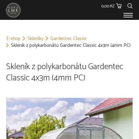
0,00 Kč
E-SHOP
E-shop
Skleníky
Gardentec Classic
Dřevěný materiál
Skleník z polykarbonátu Gardentec Classic 4x3m (4mm PC)
Barvy, Laky a Lepidla
Spojovací materiál
Polykarbonáty
Skleník z polykarbonátu Gardentec
Podstřešní fólie
Classic 4x3m (4mm PC)
Ostatní
Skleníky
O NÁS
KONTAKT