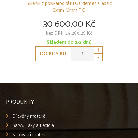
Skleník z polykarbonátu Gardentec Classic
8x3m (6mm PC)
30 600,00 Kč
bez DPH 25 289,26 Kč
Skladem do 2-3 dnů
+
DO KOŠÍKU
-
PRODUKTY
Dřevěný materiál
Barvy, Laky a Lepidla
Spojovací materiál