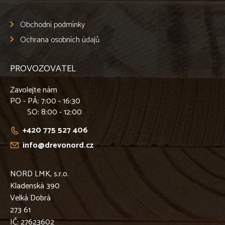
Obchodní podmínky
Ochrana osobních údajů
PROVOZOVATEL
Zavolejte nám
PO - PÁ
: 7:00 - 16:30
SO
: 8:00 - 12:00
+420 775 527 406
info@drevonord.cz
NORD LMK, s.r.o.
Kladenská 390
Velká Dobrá
273 61
IČ: 27623602