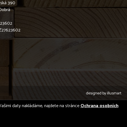
nská 390
Dobrá
623602
CZ27623602
designed by
illusmart
 s Vašimi daty nakládáme, najdete na stránce
Ochrana osobních