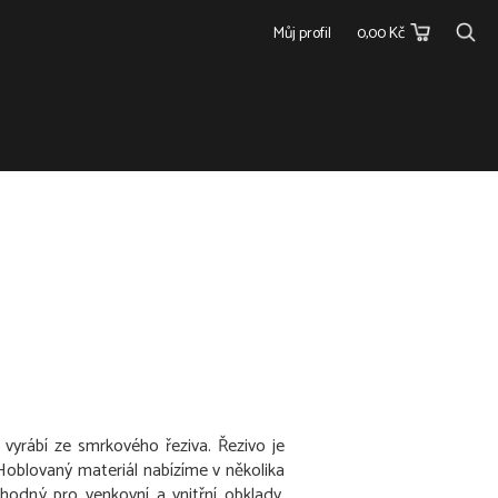
Můj profil
0,00 Kč
 vyrábí ze smrkového řeziva. Řezivo je
oblovaný materiál nabízíme v několika
vhodný pro venkovní a vnitřní obklady,