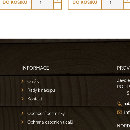
DO KOŠÍKU
DO KOŠÍKU
-
-
INFORMACE
PROV
Zavole
O nás
PO - 
Rady k nákupu
S
Kontakt
+4
in
Obchodní podmínky
Ochrana osobních údajů
NORD L