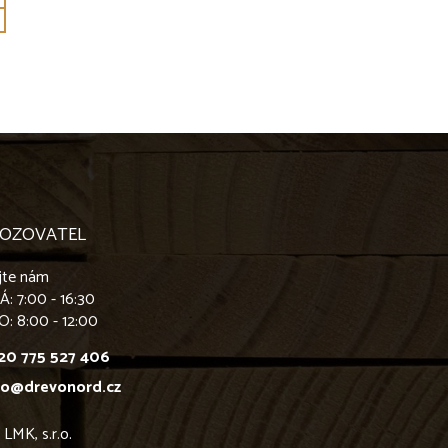
OZOVATEL
jte nám
PÁ
: 7:00 - 16:30
O
: 8:00 - 12:00
20 775 527 406
fo@drevonord.cz
MK, s.r.o.