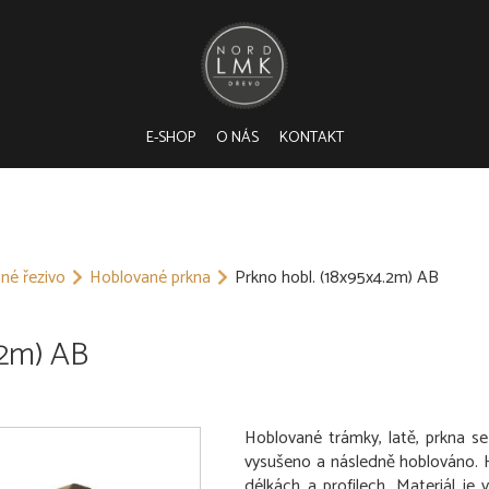
E-SHOP
O NÁS
KONTAKT
né řezivo
Hoblované prkna
Prkno hobl. (18x95x4.2m) AB
.2m) AB
Hoblované trámky, latě, prkna se
vysušeno a následně hoblováno. H
délkách a profilech. Materiál je 