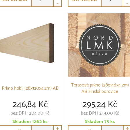
-
-
Terasové prkno (28x146x4.2m)
Prkno hobl. (28x120x4.2m) AB
AB Finská borovice
246,84 Kč
295,24 Kč
bez DPH 204,00 Kč
bez DPH 244,00 Kč
Skladem
1262
ks
Skladem
75
ks
+
+