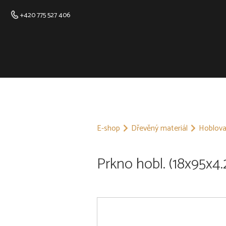
+420 775 527 406
E-shop
Dřevěný materiál
Hoblova
Prkno hobl. (18x95x4