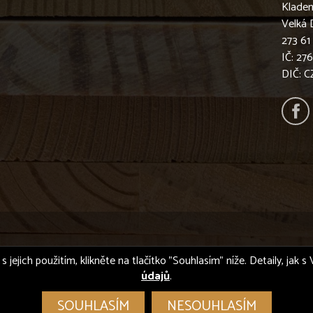
Klade
Velká 
273 61
IČ: 27
DIČ: 
s jejich použitím, klikněte na tlačítko "Souhlasím" níže. Detaily, jak
údajů
.