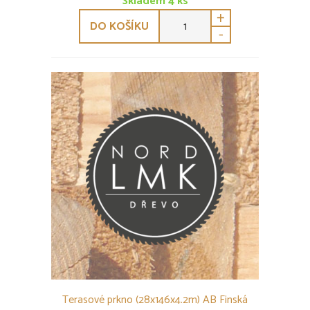
Skladem
4
ks
+
DO KOŠÍKU
-
Terasové prkno (28x146x4.2m) AB Finská