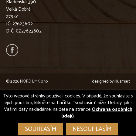
Kladenská 390
Velká Dobrá
273 61
IČ: 27623602
DIČ: CZ27623602
© 2026
NORD LMK, s.r.o.
designed by
illusmart
Tyto webové stránky používají cookies. V případě, že souhlasíte s
jejich použitím, klikněte na tlačítko "Souhlasím" níže. Detaily, jak s
Vašimi daty nakládáme, najdete na stránce
Ochrana osobních
údajů
.