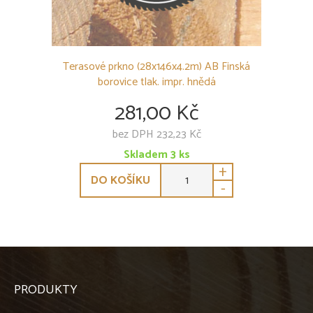
Terasové prkno (28x146x4.2m) AB Finská
borovice tlak. impr. hnědá
281,00 Kč
bez DPH 232,23 Kč
Skladem
3
ks
+
DO KOŠÍKU
-
PRODUKTY