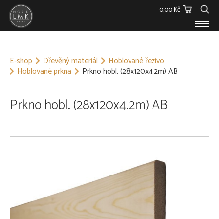
0,00 Kč
E-SHOP
E-shop
Dřevěný materiál
Hoblované řezivo
Dřevěný materiál
Hoblované prkna
Prkno hobl. (28x120x4.2m) AB
Barvy, Laky a Lepidla
Spojovací materiál
Polykarbonáty
Prkno hobl. (28x120x4.2m) AB
Podstřešní fólie
Ostatní
Skleníky
O NÁS
KONTAKT