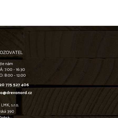
OZOVATEL
jte nám
PÁ
: 7:00 - 16:30
O
: 8:00 - 12:00
20 775 527 406
fo@drevonord.cz
MK, s.r.o.
nská 390
Dobrá