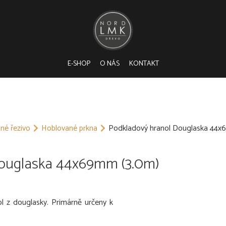
E-SHOP
O NÁS
KONTAKT
né řezivo
Hoblované prkna
Podkladový hranol Douglaska 44x
Douglaska 44x69mm (3.0m)
l z douglasky. Primárně určeny k