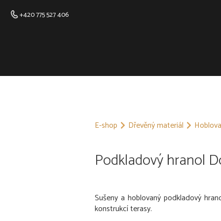
+420 775 527 406
E-shop
Dřevěný materiál
Hoblova
Podkladový hranol 
Sušeny a hoblovaný podkladový hrano
konstrukcí terasy.