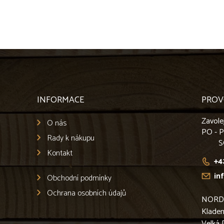
INFORMACE
PROV
Zavole
O nás
PO - 
Rady k nákupu
S
Kontakt
+4
in
Obchodní podmínky
Ochrana osobních údajů
NORD L
Klade
Velká 