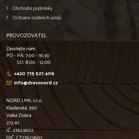
Obchodní podmínky
Ochrana osobních údajů
PROVOZOVATEL
Zavolejte nám
PO - PÁ
: 7:00 - 16:30
SO
: 8:00 - 12:00
+420 775 527 406
info@drevonord.cz
NORD LMK, s.r.o.
Kladenská 390
Velká Dobrá
273 61
IČ: 27623602
DIČ: CZ27623602