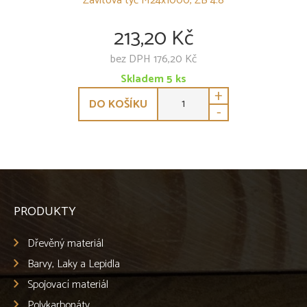
Závitová tyč M24x1000, ZB 4.8
213,20 Kč
bez DPH 176,20 Kč
Skladem
5
ks
+
DO KOŠÍKU
-
PRODUKTY
Dřevěný materiál
Barvy, Laky a Lepidla
Spojovací materiál
Polykarbonáty