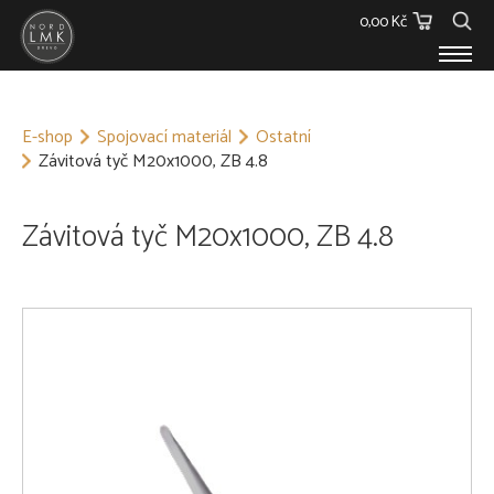
0,00 Kč
E-SHOP
E-shop
Spojovací materiál
Ostatní
Dřevěný materiál
Závitová tyč M20x1000, ZB 4.8
Barvy, Laky a Lepidla
Spojovací materiál
Polykarbonáty
Závitová tyč M20x1000, ZB 4.8
Podstřešní fólie
Ostatní
Skleníky
O NÁS
KONTAKT