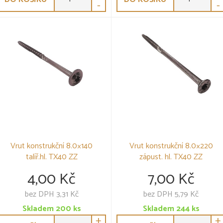
-
-
Vrut konstrukční 8.0×140
Vrut konstrukční 8.0×220
talíř.hl. TX40 ZZ
zápust. hl. TX40 ZZ
4,00 Kč
7,00 Kč
bez DPH 3,31 Kč
bez DPH 5,79 Kč
Skladem
200
ks
Skladem
244
ks
+
+