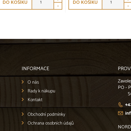
DO KOŠÍKU
DO KOŠÍKU
-
-
INFORMACE
PROV
Zavole
O nás
PO - 
Rady k nákupu
S
Kontakt
+4
in
Obchodní podmínky
Ochrana osobních údajů
NORD L