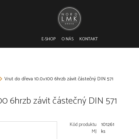
E-SHOP
O NÁS
KONTAKT
Vrut do dřeva 10.0×100 6hrzb závit částečný DIN 571
00 6hrzb závit částečný DIN 571
Kód produktu
101261
MJ
ks