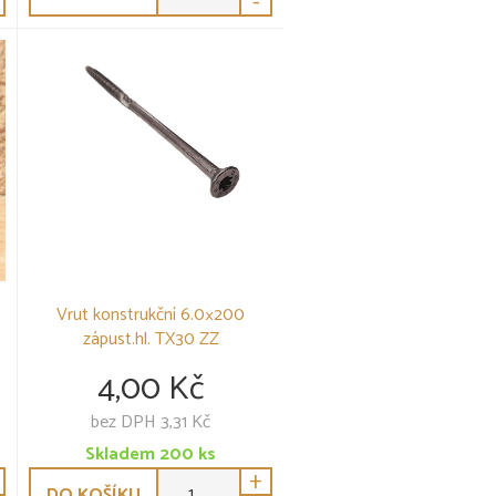
-
Vrut konstrukční 6.0×200
zápust.hl. TX30 ZZ
4,00 Kč
bez DPH 3,31 Kč
Skladem
200
ks
+
DO KOŠÍKU