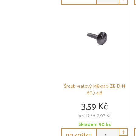
-
Šroub vratový M8x140 ZB DIN
603 4.8
3,59 Kč
bez DPH 2,97 Kč
Skladem
50
ks
+
DO KOŠÍKU