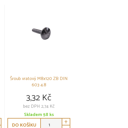
Šroub vratový M8x120 ZB DIN
603 4.8
3,32 Kč
bez DPH 2,74 Kč
Skladem
58
ks
+
DO KOŠÍKU