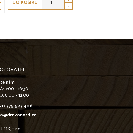
DO KOŠÍKU
-
OZOVATEL
jte nám
PÁ
: 7:00 - 16:30
O
: 8:00 - 12:00
20 775 527 406
fo@drevonord.cz
MK, s.r.o.