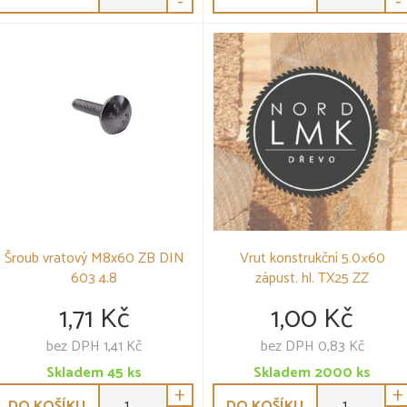
-
-
Šroub vratový M8x60 ZB DIN
Vrut konstrukční 5.0×60
603 4.8
zápust. hl. TX25 ZZ
1,71 Kč
1,00 Kč
bez DPH 1,41 Kč
bez DPH 0,83 Kč
Skladem
45
ks
Skladem
2000
ks
+
+
DO KOŠÍKU
DO KOŠÍKU