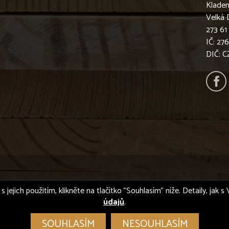
Klade
Velká 
273 61
IČ: 27
DIČ: 
s jejich použitím, klikněte na tlačítko "Souhlasím" níže. Detaily, jak
údajů
.