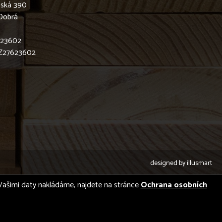
nská 390
Dobrá
623602
CZ27623602
designed by
illusmart
 s Vašimi daty nakládáme, najdete na stránce
Ochrana osobních