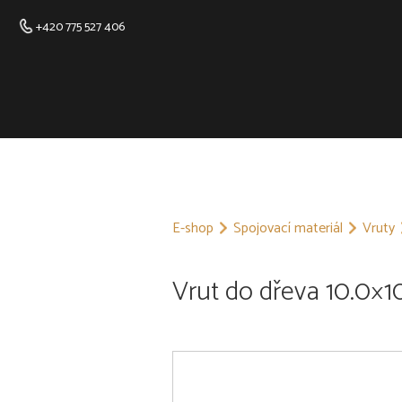
+420 775 527 406
E-shop
Spojovací materiál
Vruty
Vrut do dřeva 10.0×1