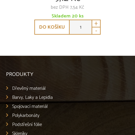
bez DPH 7,54 Kč
Skladem
20
ks
+
DO KOŠÍKU
-
PRODUKTY
Dřevěný materiál
Barvy, Laky a Lepidla
Spojovací materiál
Polykarbonáty
Podstřešní fólie
Skleníky