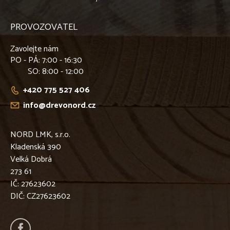
PROVOZOVATEL
Zavolejte nám
PO - PÁ
: 7:00 - 16:30
SO
: 8:00 - 12:00
+420 775 527 406
info@drevonord.cz
NORD LMK, s.r.o.
Kladenská 390
Velká Dobrá
273 61
IČ: 27623602
DIČ: CZ27623602