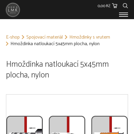
0,00 Kč
E-SHOP
E-shop
Spojovací materiál
Hmoždinky s vrutem
Dřevěný materiál
Hmoždinka natloukací 5x45mm plocha, nylon
Barvy, Laky a Lepidla
Spojovací materiál
Polykarbonáty
Hmoždinka natloukací 5x45mm
Podstřešní fólie
plocha, nylon
Ostatní
Skleníky
O NÁS
KONTAKT