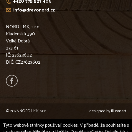
+420 775 527 406
info@drevonord.cz
NORD LMK, s.r.o.
Kladenská 390
Velká Dobrá
273 61
IČ: 27623602
DIČ: CZ27623602
© 2026
NORD LMK, s.r.o.
designed by
illusmart
Tyto webové stránky používají cookies. V případě, že souhlasíte s
jejich použitím, klikněte na tlačítko "Souhlasím" níže. Detaily, jak s