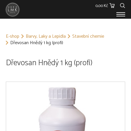
0,00 Kč
E-SHOP
E-shop
Barvy, Laky a Lepidla
Stavební chemie
Dřevěný materiál
Dřevosan Hnědý 1 kg (profi)
Barvy, Laky a Lepidla
Spojovací materiál
Polykarbonáty
Dřevosan Hnědý 1 kg (profi)
Podstřešní fólie
Ostatní
Skleníky
O NÁS
KONTAKT