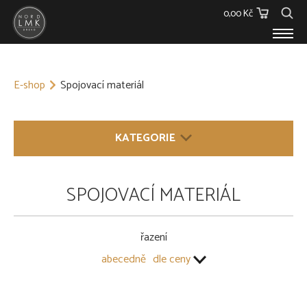
0,00 Kč
E-SHOP
E-shop
Spojovací materiál
Dřevěný materiál
Barvy, Laky a Lepidla
Spojovací materiál
KATEGORIE
Polykarbonáty
Podstřešní fólie
Ostatní
DŘEVĚNÝ MATERIÁL
SPOJOVACÍ MATERIÁL
Skleníky
BARVY, LAKY A LEPIDLA
O NÁS
KONTAKT
řazení
SPOJOVACÍ MATERIÁL
abecedně
dle ceny
Hřebíky
Kování
Vruty