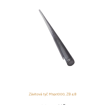
Hmoždinky s vrutem
Ostatní
POLYKARBONÁTY
PODSTŘEŠNÍ FÓLIE
SKLENÍKY
OSTATNÍ
Závitová tyč M14x1000, ZB 4.8