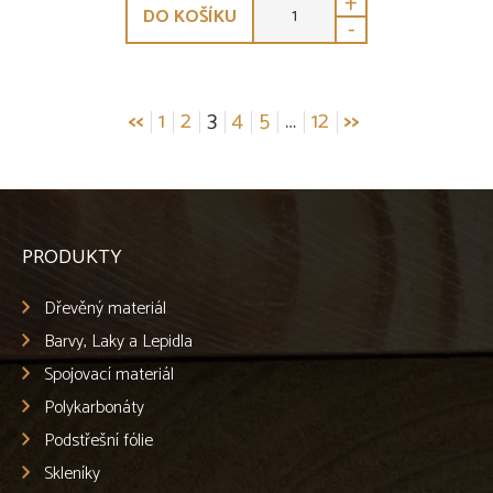
+
DO KOŠÍKU
-
Stránkování
<<
1
2
3
4
5
…
12
>>
příspěvků
PRODUKTY
Dřevěný materiál
Barvy, Laky a Lepidla
Spojovací materiál
Polykarbonáty
Podstřešní fólie
Skleníky