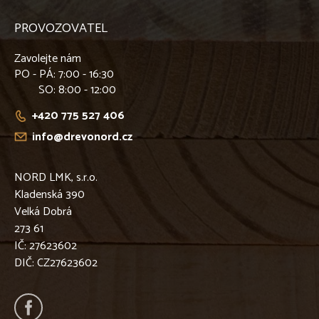
PROVOZOVATEL
Zavolejte nám
PO - PÁ
: 7:00 - 16:30
SO
: 8:00 - 12:00
+420 775 527 406
info@drevonord.cz
NORD LMK, s.r.o.
Kladenská 390
Velká Dobrá
273 61
IČ: 27623602
DIČ: CZ27623602