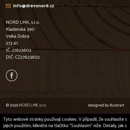
info@drevonord.cz
NORD LMK, s.r.o.
Kladenská 390
Velká Dobrá
273 61
IČ: 27623602
DIČ: CZ27623602
© 2026
NORD LMK, s.r.o.
designed by
illusmart
Tyto webové stránky používají cookies. V případě, že souhlasíte s
jejich použitím, klikněte na tlačítko "Souhlasím" níže. Detaily, jak s