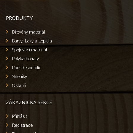
Hmoždinky s vrutem
Ostatní
PRODUKTY
POLYKARBONÁTY
Dřevěný materiál
PODSTŘEŠNÍ FÓLIE
Barvy, Laky a Lepidla
SKLENÍKY
Spojovací materiál
Polykarbonáty
OSTATNÍ
Podstřešní fólie
Skleníky
Ostatní
ZÁKAZNICKÁ SEKCE
Přihlásit
Registrace