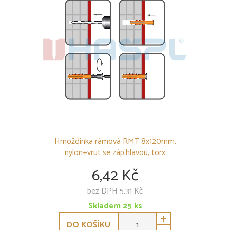
Hmoždinka rámová RMT 8x120mm,
nylon+vrut se záp.hlavou, torx
6,42 Kč
bez DPH 5,31 Kč
Skladem
25
ks
+
DO KOŠÍKU