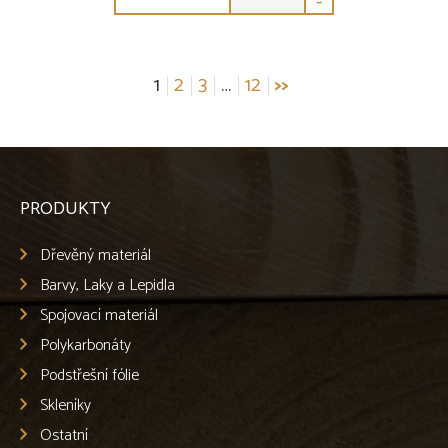
-
Stránkování
1
2
3
…
12
>>
příspěvků
PRODUKTY
Dřevěný materiál
Barvy, Laky a Lepidla
Spojovací materiál
Polykarbonáty
Podstřešní fólie
Skleníky
Ostatní