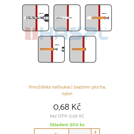
Hmoždinky s vrutem
Ostatní
POLYKARBONÁTY
PODSTŘEŠNÍ FÓLIE
SKLENÍKY
OSTATNÍ
Hmoždinka natloukací 5x45mm plocha,
nylon
0,68 Kč
bez DPH 0,56 Kč
Skladem
300
ks
+