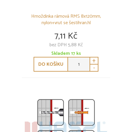
Hmoždinka rámová RMS 8x120mm,
nylon+vrut se šestihran.hl
7,11 Kč
bez DPH 5,88 Kč
Skladem
17
ks
+
DO KOŠÍKU
-