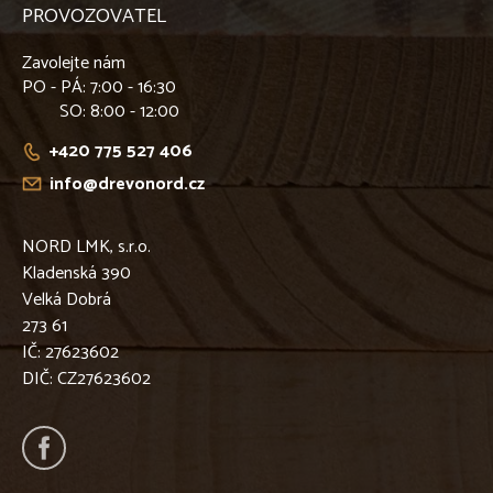
PROVOZOVATEL
Zavolejte nám
PO - PÁ
: 7:00 - 16:30
SO
: 8:00 - 12:00
+420 775 527 406
info@drevonord.cz
NORD LMK, s.r.o.
Kladenská 390
Velká Dobrá
273 61
IČ: 27623602
DIČ: CZ27623602