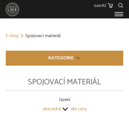
0,00 Kč
E-SHOP
E-shop
Spojovací materiál
Dřevěný materiál
Barvy, Laky a Lepidla
Spojovací materiál
KATEGORIE
Polykarbonáty
Podstřešní fólie
Ostatní
DŘEVĚNÝ MATERIÁL
SPOJOVACÍ MATERIÁL
Skleníky
BARVY, LAKY A LEPIDLA
O NÁS
KONTAKT
řazení
SPOJOVACÍ MATERIÁL
abecedně
dle ceny
Hřebíky
Kování
Vruty