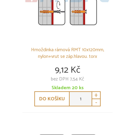
Hmoždinka rámová RMT 10x120mm,
nylon+vrut se záp.hlavou. torx
9,12 Kč
bez DPH 7,54 Kč
Skladem
20
ks
+
DO KOŠÍKU
-