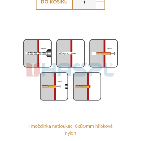
DO KOŠÍKU
-
Hmoždinka natloukací 6x80mm hříbková,
nylon