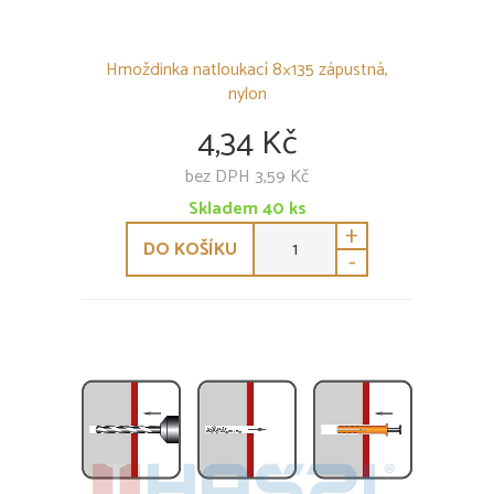
Hmoždinka natloukací 8×135 zápustná,
nylon
4,34 Kč
bez DPH 3,59 Kč
Skladem
40
ks
+
DO KOŠÍKU
-