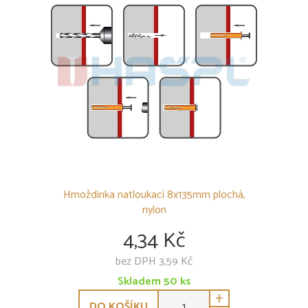
Hmoždinka natloukací 8x135mm plochá,
nylon
4,34 Kč
bez DPH 3,59 Kč
Skladem
50
ks
+
DO KOŠÍKU