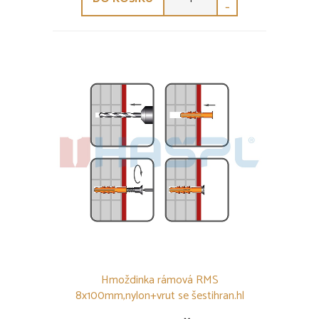
-
Hmoždinka rámová RMS
8x100mm,nylon+vrut se šestihran.hl