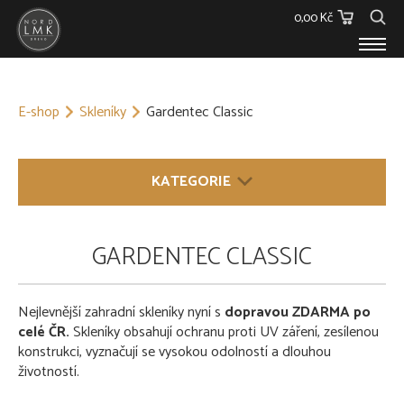
0,00 Kč
E-SHOP
E-shop
Skleníky
Gardentec Classic
Dřevěný materiál
Barvy, Laky a Lepidla
Spojovací materiál
KATEGORIE
Polykarbonáty
Podstřešní fólie
Ostatní
DŘEVĚNÝ MATERIÁL
GARDENTEC CLASSIC
Skleníky
BARVY, LAKY A LEPIDLA
O NÁS
KONTAKT
Nejlevnější zahradní skleníky nyní s
dopravou ZDARMA po
SPOJOVACÍ MATERIÁL
celé ČR.
Skleníky obsahují ochranu proti UV záření, zesílenou
konstrukci, vyznačují se vysokou odolností a dlouhou
POLYKARBONÁTY
životností.
PODSTŘEŠNÍ FÓLIE