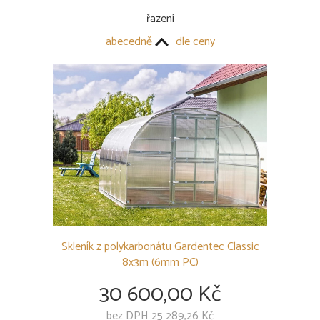
řazení
SKLENÍKY
abecedně
dle ceny
Gardentec Classic
Gardentec Classic - T
Gardentec Standard
Gardentec Slim
Příšlušenství k skleníkům
OSTATNÍ
Skleník z polykarbonátu Gardentec Classic
8x3m (6mm PC)
30 600,00 Kč
bez DPH 25 289,26 Kč