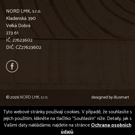
NORD LMK, s.r.o.
Kladenská 390
Velká Dobrá
273 61
IČ: 27623602
DIČ: CZ27623602
© 2026
NORD LMK, s.r.o.
designed by
illusmart
Tyto webové stránky používají cookies. V případě, že souhlasíte s
jejich použitím, klikněte na tlačítko "Souhlasím" níže. Detaily, jak s
Vašimi daty nakládáme, najdete na stránce
Ochrana osobních
údajů
.